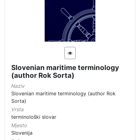
[
2
]
Kategorija
12 Maritime linguistic heritage
4
Slovenian maritime terminology
[
(author Rok Sorta)
1
Naziv
]
Slovenian maritime terminology (author Rok
Vrsta
Sorta)
baštine
Vrsta
Intangible cultural good
1
terminološki slovar
Mjesto
Slovenija