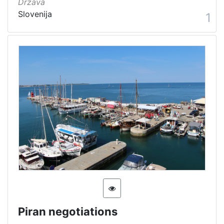
Država
[
Slovenija
1
1
]
Piran negotiations