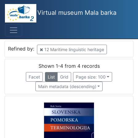
Virtual museum Mala barka
Mjesto
Selce
2
Slovenija
1
Refined by:
12 Maritime linguistic heritage
Piran
1
Shown 1-4 from 4 records
Facet
List
Grid
Page size: 100
[
3
Main metadata (descending)
]
Država
Slovenija
2
Hrvatska
2