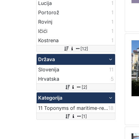
Lucija
1
Portorož
1
Rovinj
1
Ičići
1
Kostrena
1
[12]
Država
Slovenija
11
Hrvatska
5
[2]
Kategorija
11 Toponyms of maritime-related localities
18
[1]