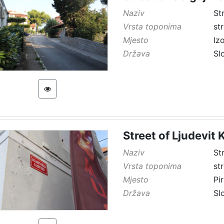
Naziv
St
Vrsta toponima
st
Mjesto
Iz
Država
Sl
Street of Ljudevit 
Naziv
St
Vrsta toponima
st
Mjesto
Pi
Država
Sl