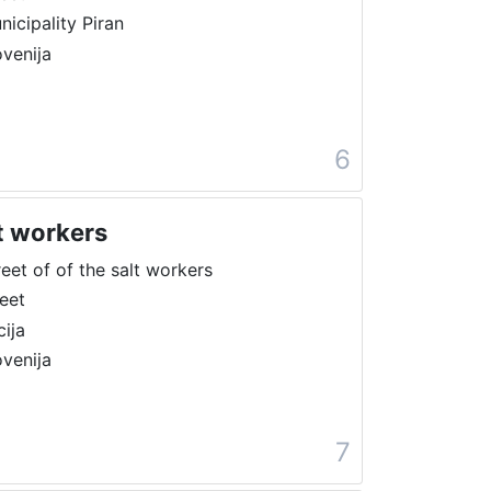
nicipality Piran
ovenija
6
lt workers
reet of of the salt workers
reet
cija
ovenija
7