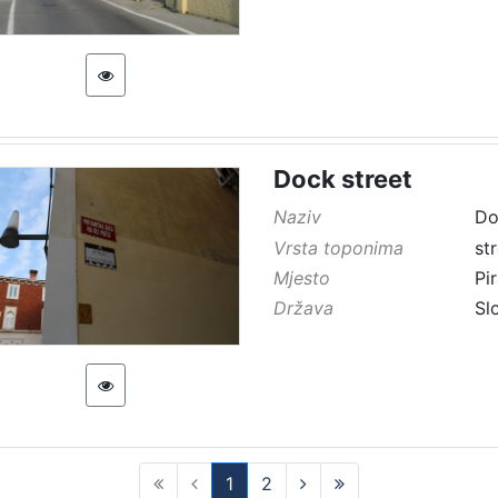
Dock street
Naziv
Do
Vrsta toponima
st
Mjesto
Pi
Država
Sl
1
2