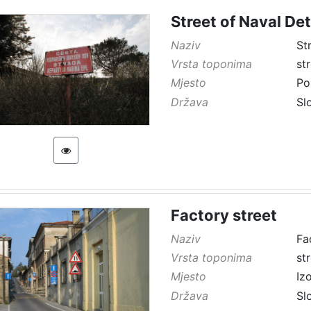
Street of Naval D
Naziv
St
Vrsta toponima
st
Mjesto
Po
Država
Sl
Factory street
Naziv
Fa
Vrsta toponima
st
Mjesto
Iz
Država
Sl