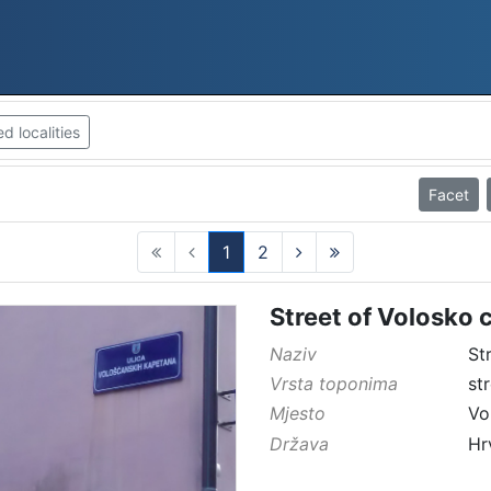
 localities
Facet
1
2
(current)
Street of Volosko 
Naziv
St
Vrsta toponima
st
Mjesto
Vo
Država
Hr