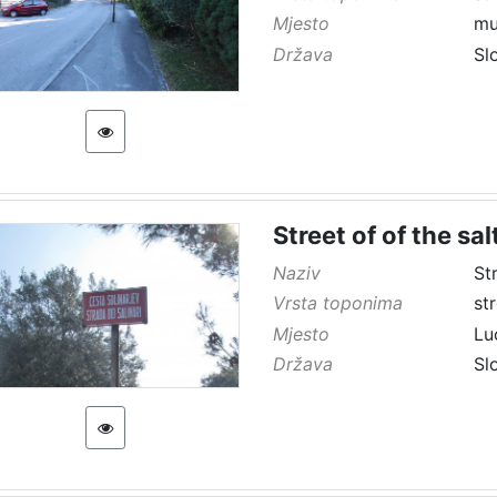
Mjesto
mu
Država
Sl
Street of of the sa
Naziv
St
Vrsta toponima
st
Mjesto
Lu
Država
Sl