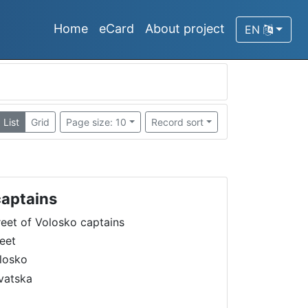
Home
eCard
About project
EN
List
Grid
Page size: 10
Record sort
captains
reet of Volosko captains
reet
losko
vatska