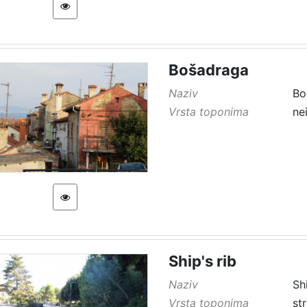
Bošadraga
Naziv
Bo
Vrsta toponima
ne
Ship's rib
Naziv
Shi
Vrsta toponima
st