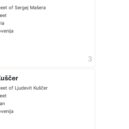
reet of Sergej Mašera
reet
ola
ovenija
3
Kuščer
reet of Ljudevit Kuščer
reet
ran
ovenija