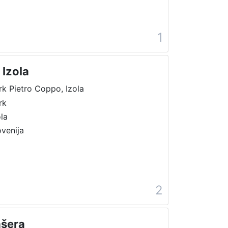
1
 Izola
rk Pietro Coppo, Izola
rk
ola
ovenija
2
ašera