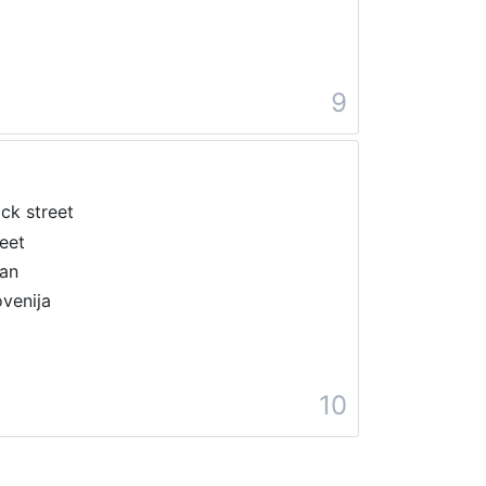
9
ck street
reet
ran
ovenija
10