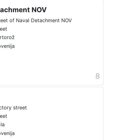
etachment NOV
reet of Naval Detachment NOV
reet
rtorož
ovenija
8
ctory street
reet
ola
ovenija