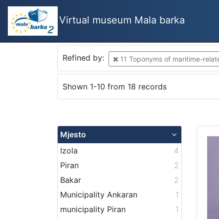
Virtual museum Mala barka
Refined by:
11 Toponyms of maritime-related
Shown 1-10 from 18 records
Mjesto
Izola
4
Piran
2
Bakar
2
Municipality Ankaran
1
municipality Piran
1