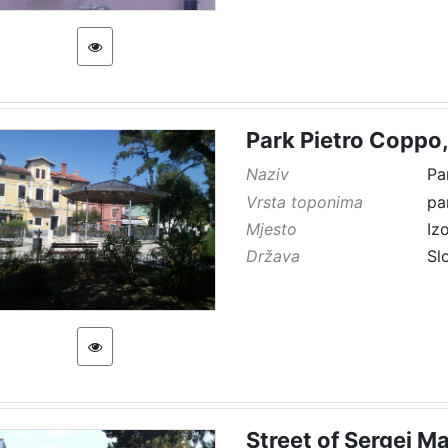
Park Pietro Coppo,
Naziv
Pa
Vrsta toponima
pa
Mjesto
Iz
Država
Sl
Street of Sergej M