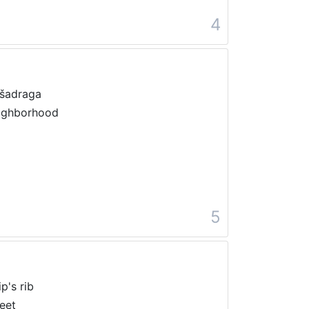
4
šadraga
ighborhood
5
p's rib
reet