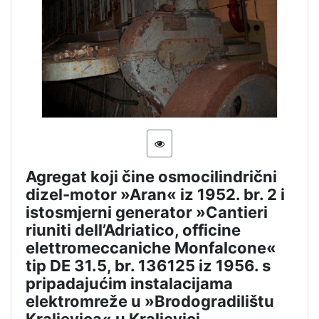
08 Equipment related to maritime activities
4
[
1
]
Vrsta
baštine
Movable heritage
3
Agregat koji čine osmocilindrični
Movable cultural property
1
dizel-motor »Aran« iz 1952. br. 2 i
istosmjerni generator »Cantieri
riuniti dell’Adriatico, officine
elettromeccaniche Monfalcone«
[
tip DE 31.5, br. 136125 iz 1956. s
2
]
pripadajućim instalacijama
elektromreže u »Brodogradilištu
Kraljevica« u Kraljevici