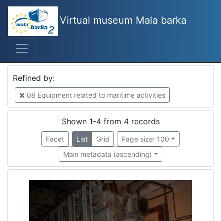
Virtual museum Mala barka
Mjesto
Rijeka
2
Izola
1
Refined by:
Kopar
1
08 Equipment related to maritime activities
Maribor
1
Kraljevica
1
Shown 1-4 from 4 records
Portorož
1
Facet
List
Grid
Page size: 100
Main metadata (ascending)
[
6
]
Kategorija