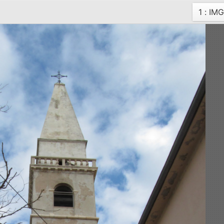
Curren
1 : I
page