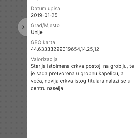
Datum upisa
2019-01-25
Grad/Mjesto
navigate_next
Next
Unije
page
GEO karta
44.63333299319654,14.25,12
Valorizacija
Starija istoimena crkva postoji na groblju, te
je sada pretvorena u grobnu kapelicu, a
veća, novija crkva istog titulara nalazi se u
centru naselja