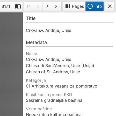
import_contacts
first_page
navigate_before
navigate_next
last_page
view_module
info_outline
close
t
MG_8171
Pages
Info
Toggle
First
Previous
Next
Last
Info
Title
double-
page
page
page
page
page
Crkva sv. Andrije, Unije
Metadata
Naziv
Crkva sv. Andrije, Unije
Chiesa di Sant'Andrea, Unie (Unije)
Church of St. Andrew, Unije
Kategorija
01 Arhitektura vezana za pomorstvo
Klasifikacija prema RKD
Sakralna graditeljska baština
Vrsta baštine
Nepokretna kulturna baština