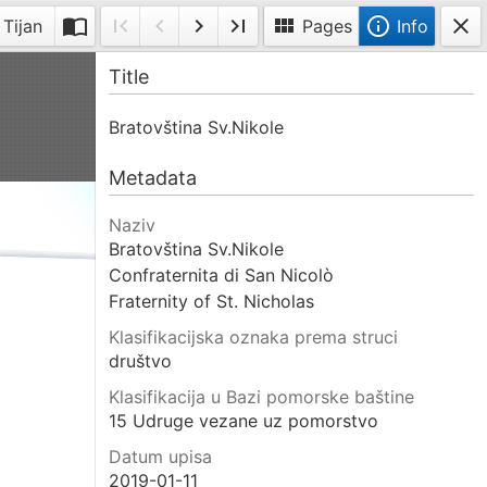
import_contacts
first_page
navigate_before
navigate_next
last_page
view_module
info_outline
close
 Tijan
Pages
Info
Toggle
First
Previous
Next
Last
Info
Title
double-
page
page
page
page
page
Bratovština Sv.Nikole
Metadata
Naziv
Bratovština Sv.Nikole
Confraternita di San Nicolò
Fraternity of St. Nicholas
Klasifikacijska oznaka prema struci
društvo
Klasifikacija u Bazi pomorske baštine
15 Udruge vezane uz pomorstvo
Datum upisa
2019-01-11