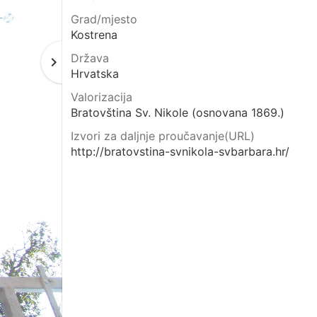
Grad/mjesto
Kostrena
Država
navigate_next
Next
Hrvatska
page
Valorizacija
Bratovština Sv. Nikole (osnovana 1869.)
Izvori za daljnje proučavanje(URL)
http://bratovstina-svnikola-svbarbara.hr/