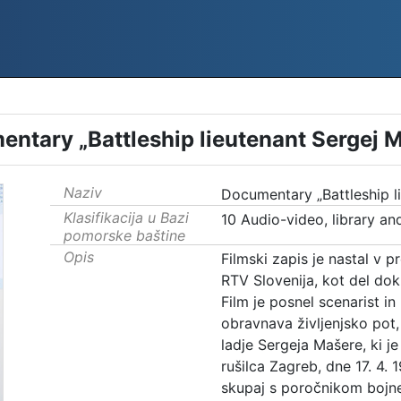
ntary „Battleship lieutenant Sergej 
Naziv
Documentary „Battleship l
Klasifikacija u Bazi
10 Audio-video, library an
pomorske baštine
Opis
Filmski zapis je nastal v
RTV Slovenija, kot del dok
Film je posnel scenarist i
obravnava življenjsko pot,
ladje Sergeja Mašere, ki je
rušilca Zagreb, dne 17. 4. 
skupaj s poročnikom bojn