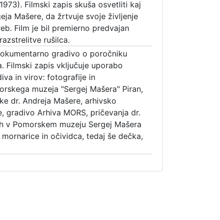
973). Filmski zapis skuša osvetliti kaj
eja Mašere, da žrtvuje svoje življenje
reb. Film je bil premierno predvajan
razstrelitve rušilca.
 dokumentarno gradivo o poročniku
. Filmski zapis vključuje uporabo
va in virov: fotografije in
rskega muzeja "Sergej Mašera" Piran,
rke dr. Andreja Mašere, arhivsko
je, gradivo Arhiva MORS, pričevanja dr.
ih v Pomorskem muzeju Sergej Mašera
 mornarice in očividca, tedaj še dečka,