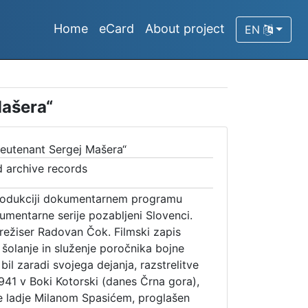
Home
eCard
About project
EN
Mašera“
ieutenant Sergej Mašera“
d archive records
 produkciji dokumentarnem programu
umentarne serije pozabljeni Slovenci.
n režiser Radovan Čok. Filmski zapis
 šolanje in služenje poročnika bojne
 bil zaradi svojega dejanja, razstrelitve
1941 v Boki Kotorski (danes Črna gora),
e ladje Milanom Spasićem, proglašen