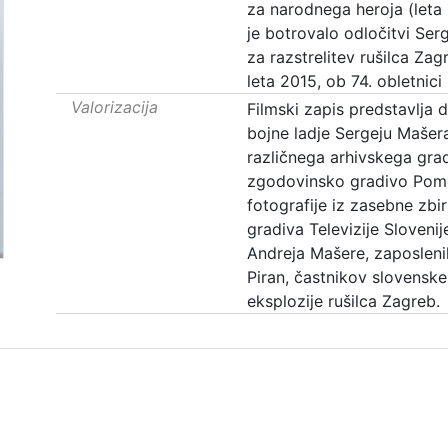
za narodnega heroja (leta 1
je botrovalo odločitvi Serg
za razstrelitev rušilca Zag
leta 2015, ob 74. obletnici 
Valorizacija
Filmski zapis predstavlja
bojne ladje Sergeju Mašera
različnega arhivskega gradi
zgodovinsko gradivo Pomo
fotografije iz zasebne zbi
gradiva Televizije Sloveni
Andreja Mašere, zaposlen
Piran, častnikov slovenske
eksplozije rušilca Zagreb.