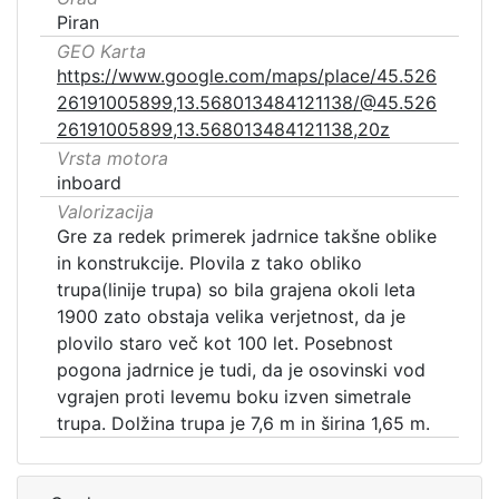
Piran
GEO Karta
https://www.google.com/maps/place/45.526
26191005899,13.568013484121138/@45.526
26191005899,13.568013484121138,20z
Vrsta motora
inboard
Valorizacija
Gre za redek primerek jadrnice takšne oblike
in konstrukcije. Plovila z tako obliko
trupa(linije trupa) so bila grajena okoli leta
1900 zato obstaja velika verjetnost, da je
plovilo staro več kot 100 let. Posebnost
pogona jadrnice je tudi, da je osovinski vod
vgrajen proti levemu boku izven simetrale
trupa. Dolžina trupa je 7,6 m in širina 1,65 m.